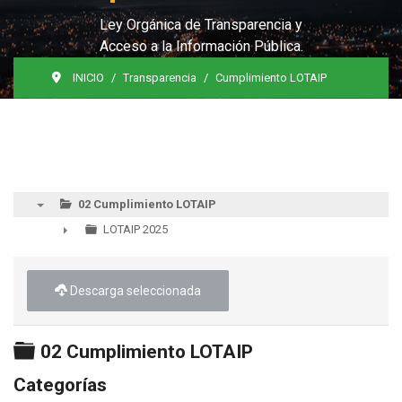
Ley Orgánica de Transparencia y
Acceso a la Información Pública.
INICIO
Transparencia
Cumplimiento LOTAIP
02 Cumplimiento LOTAIP
▼
LOTAIP 2025
►
Descarga seleccionada
Carpeta
02 Cumplimiento LOTAIP
Categorías