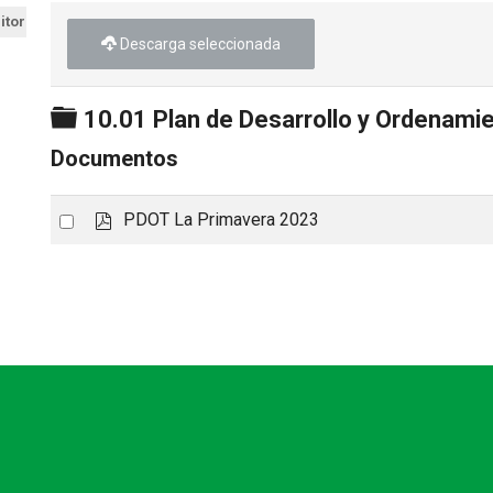
itorial
Descarga seleccionada
Carpeta
10.01 Plan de Desarrollo y Ordenamien
Documentos
p
Select
PDOT La Primavera 2023
d
an
f
item